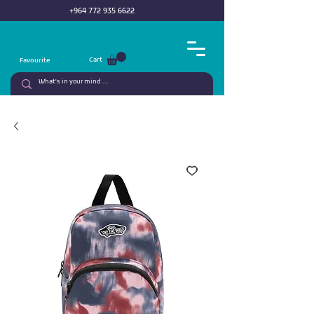
+964 772 935 6622
Cart
Favourite