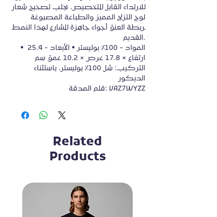
للارتداء القابل للتخصيص. يجلب تصحيح شعار 
لوح التزلج المميز والطباعة المصبوغة 
بربطة العنق أجواء جاهزة للشارع لهذا النمط 
القديم.

• المواد - 100٪ بوليستر • الأبعاد - 25.4 
ارتفاع × 17.8 عرض × 10.2 عمق سم

التركيب: شل 100٪ بوليستر، باستثناء 
الديكور

قلم المدقة: VAZ7WYZZ
Related
Products