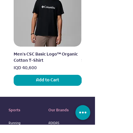
Men's CSC Basic Logo™ Organic
Men's Alpine Chill™ Pro 
Cotton T-Shirt
Shirt
Price
Price
IQD 40,600
IQD 73,950
Add to Cart
Sports
Our Brands
Running
ADIDAS
Exercise
NIKE