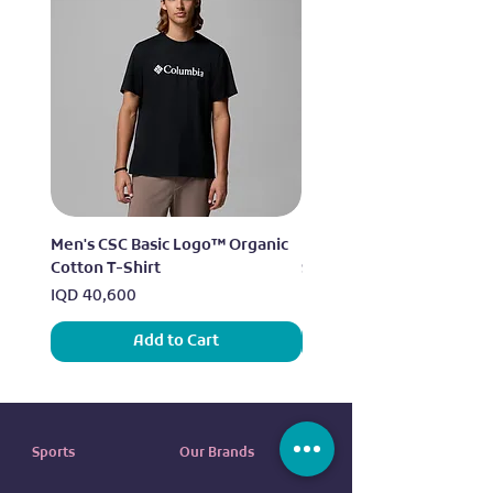
Men's CSC Basic Logo™ Organic
Men's Alpine Chill™ Pro 
Cotton T-Shirt
Shirt
Price
Price
IQD 40,600
IQD 73,950
Add to Cart
Sports
Our Brands