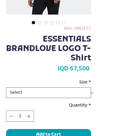
SKU: HK0377
ESSENTIALS
BRANDLOVE LOGO T-
Shirt
Price
IQD 67,500
Size
*
Quantity
*
Add to Cart