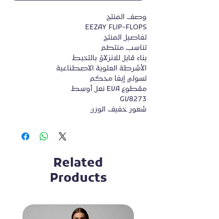
وصف المنتج

EEZAY FLIP-FLOPS

تفاصيل المنتج

تناسب منتظم

بناء قابل للانزلاق بالتخبط

الأشرطة العلوية الاصطناعية

تسولي إيفا محكم

نعل أوسط EVA مقطوع

GV8273

شعور خفيف الوزن
Related
Products