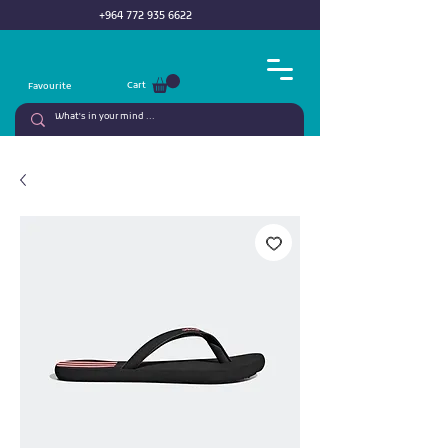
+964 772 935 6622
Cart
Favourite