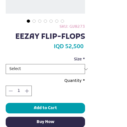
SKU: GV8273
EEZAY FLIP-FLOPS
Price
IQD 52,500
Size
*
Quantity
*
Add to Cart
Buy Now