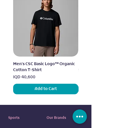
Men's CSC Basic Logo™ Organic
Men's Alpine Chill™ Pro 
Cotton T-Shirt
Shirt
Price
Price
IQD 40,600
IQD 73,950
Add to Cart
Sports
Our Brands