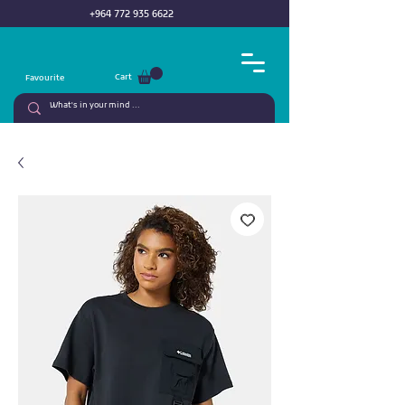
+964 772 935 6622
Cart
Favourite