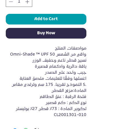
Add to Cart
Buy Now
مواصفات المنتج
Omni-Shade ™ UPF 50 واقي من الشمس
نسيج قطن ناعم وخفيف الوزن
ياقة دائرية واكمام قصيرة
جيب واحد على الصدر
اغسلها وفقًا لتعليمات ملصق العناية
النموذج تقريبا. 175 سم وترتدي مقاس S.
المادة:مزيج القطن
فتحة الرقبة : عنق الطاقم
نوع الكم : كم قصير
تكوين المادة : 73٪ قطن 27٪ بوليستر
CL2001301-010