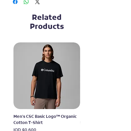
Related
Products
Men's CSC Basic Logo™ Organic
Men's Alpine Chill™ Pro 
Cotton T-Shirt
Shirt
Price
Price
IQD 40,600
IQD 73,950