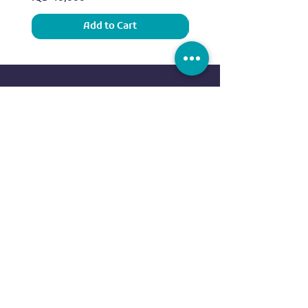
Add to Cart
Sports
Our Brands
Running
ADIDAS
Exercise
NIKE
Outdoor sports
UNDER ARMOUR
Water sports
ELLESSE
Football
ALDO
Basketball
COLUMBIA
Tennis
VANS
Boxing
OVS
NEW ERA
customer service
REEBOK
EVERLAST
Contact us
DUNLOP
FAQ
CR7