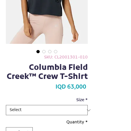
SKU: CL2001301-010
Columbia Field
Creek™ Crew T-Shirt
Price
IQD 63,000
Size
*
Quantity
*