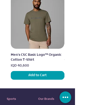
Men's CSC Basic Logo™ Organic
Men's CSC Basic Logo™ O
Cotton T-Shirt
Cotton T-Shirt
Price
Price
IQD 40,600
IQD 40,600
Add to Cart
Sports
Our Brands