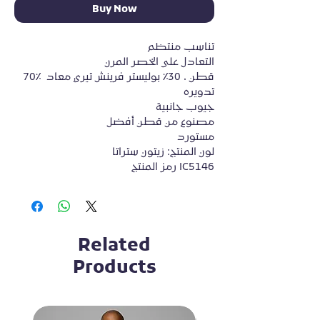
Buy Now
تناسب منتظم
التعادل على الخصر المرن
70٪ قطن ، 30٪ بوليستر فرينش تيري معاد 
تدويره
جيوب جانبية
مصنوع من قطن أفضل
مستورد
لون المنتج: زيتون ستراتا
رمز المنتج IC5146
Related
Products