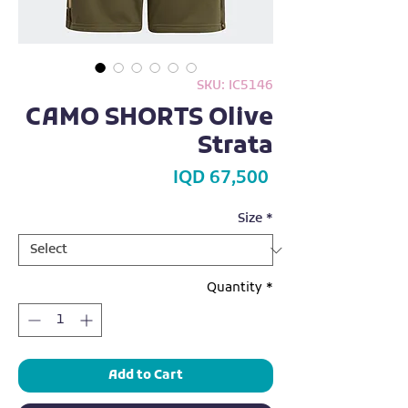
SKU: IC5146
CAMO SHORTS Olive
Strata
Price
IQD 67,500
Size
*
Quantity
*
Add to Cart