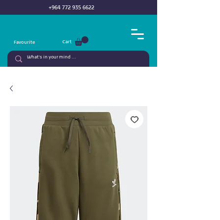
+964 772 935 6622
Cart
Favourite