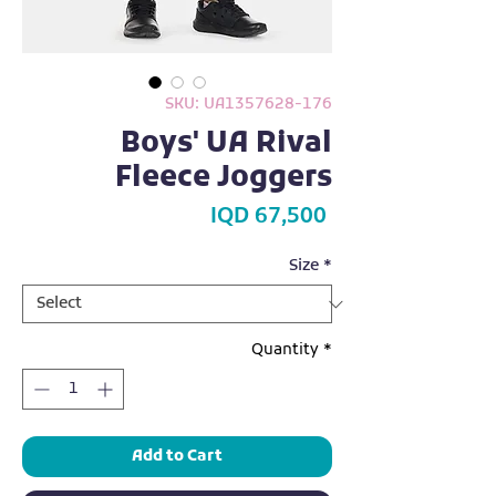
SKU: UA1357628-176
Boys' UA Rival
Fleece Joggers
Price
IQD 67,500
Size
*
Quantity
*
Add to Cart