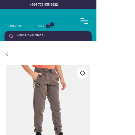
+964 772 935 6622
Cart
Favourite