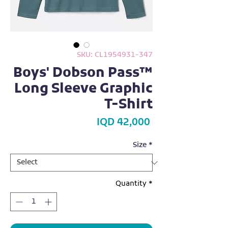
SKU: CL1954931-347
Boys' Dobson Pass™
Long Sleeve Graphic
T-Shirt
Price
IQD 42,000
Size
*
Quantity
*