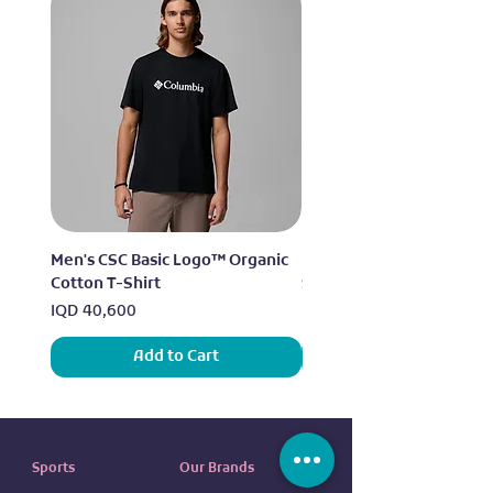
Men's CSC Basic Logo™ Organic
Men's Alpine Chill™ Pro 
Cotton T-Shirt
Shirt
Price
Price
IQD 40,600
IQD 73,950
Add to Cart
Sports
Our Brands