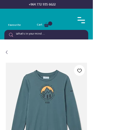
+964 772 935 6622
Cart
Favourite