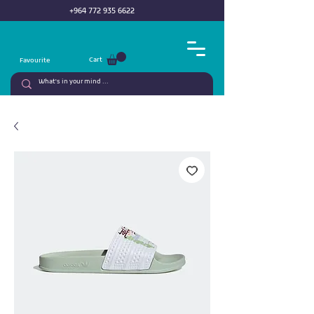
+964 772 935 6622
Cart
Favourite