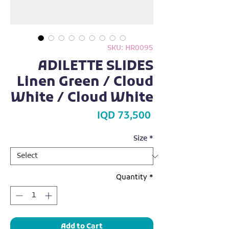
SKU: HR0095
ADILETTE SLIDES
Linen Green / Cloud
White / Cloud White
Price
IQD 73,500
Size
*
Quantity
*
Add to Cart