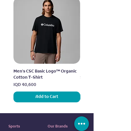
Men's CSC Basic Logo™ Organic
Men's Alpine Chill™ Pro 
Cotton T-Shirt
Shirt
Price
Price
IQD 40,600
IQD 73,950
Add to Cart
Sports
Our Brands