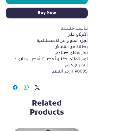
Buy Now
تناسب منتظم
الانزلاق على
الجزء العلوي من الاصطناعية
بطانة من القماش
نعل سفلي صناعي
لون المنتج: كتان أخضر / أبيض سحابي / 
أبيض سحابي
رمز المنتج HR0095
Related
Products