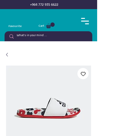
+964 772 935 6622
Cart
Favourite