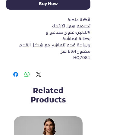
Buy Now
قَصّة عادية
تصميم سهل الارتداء
جزء علوي صناعي وEVA
بطانة قماشية
وسادة قدم تتماشى مع شكل القدم
نعل EVA محقون
HQ7081
Related
Products