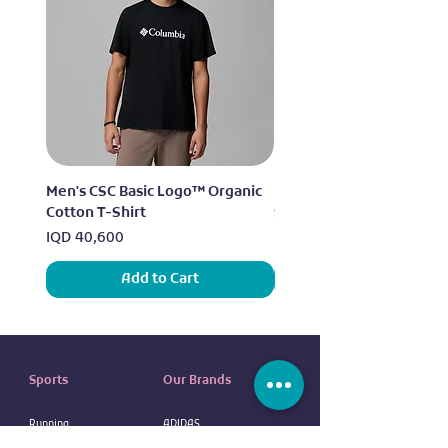
Men's CSC Basic Logo™ Organic
Men's Alpine Chill™ Pro 
Cotton T-Shirt
Shirt
Price
Price
IQD 40,600
IQD 73,950
Add to Cart
Sports
Our Brands
Running
ADIDAS
Exercise
NIKE