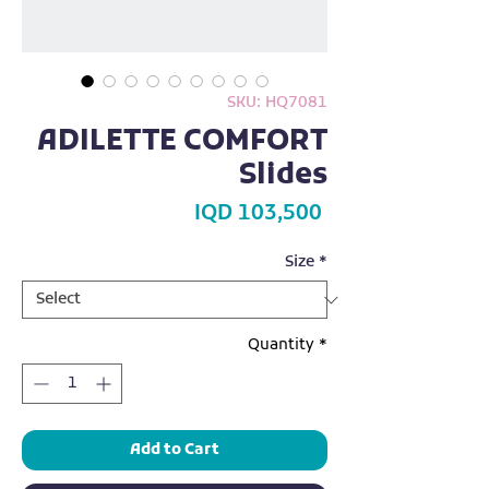
SKU: HQ7081
ADILETTE COMFORT
Slides
Price
IQD 103,500
Size
*
Quantity
*
Add to Cart