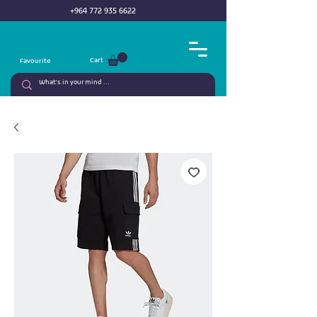
+964 772 935 6622
Cart
Favourite