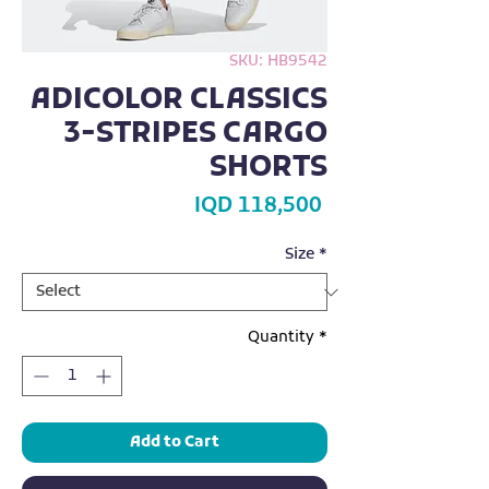
SKU: HB9542
ADICOLOR CLASSICS
3-STRIPES CARGO
SHORTS
Price
IQD 118,500
Size
*
Quantity
*
Add to Cart