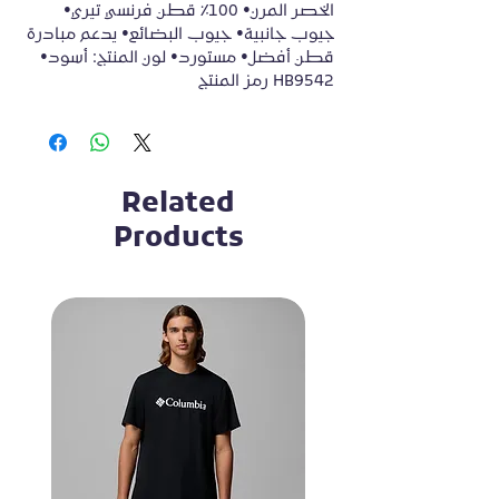
الخصر المرن• 100٪ قطن فرنسي تيري• 
جيوب جانبية• جيوب البضائع• يدعم مبادرة 
قطن أفضل• مستورد• لون المنتج: أسود• 
رمز المنتج HB9542
Related
Products