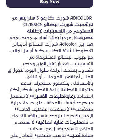
Buy Now
من
سترايبس
 3 
كارغو
شورت
 ADICOLOR 
CLASSICS
البضائع
شورت
تحديث
تم
المستوحى
من
التسعينيات
لإطلالة
عصرية
.قل مرحباً بمنتج أساسي جديد. يجمع 
شورت البضائع أديداس Adicolor هذا بين 
الخطوط الثلاثة الكلاسيكية أسفل الجانب 
مع جيوب البضائع المستوحاة من 
التسعينيات. قماش ثقيل الوزن وخصر 
مشدود يمنحك الراحة طوال اليوم. تتجول في 
المنزل أو تقوم بالمهمات أو تلتقي 
بالأصدقاء ، يكملون مظهرك. تدعم 
منتجاتنا القطنية زراعة القطن بشكل أكثر 
استدامة.
رعاية
تعليمات
الغسيل
•• لا تستعمل 
مبيض•• تجفيف بالمجفف على درجة حرارة 
منخفضة•• لا تستخدم التنظيف الجاف•• 
اللمس بالحديد البارد•• يغسل بالغسالة بماء 
دافئ
معلومات
عناية
اضافية
• لا تستخدم 
المنقي النسيج• يغسل مع السحابات 
مغلقة
تحديد
• تناسب منتظم• التعادل على 