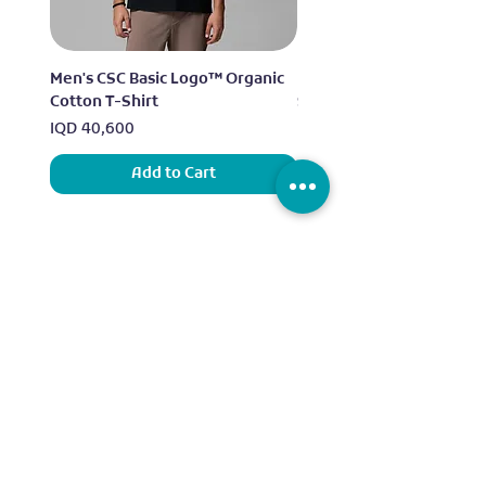
Men's CSC Basic Logo™ Organic
Men's Alpine Chill™ Pro 
Cotton T-Shirt
Shirt
Price
Price
IQD 40,600
IQD 73,950
Add to Cart
Sports
Our Brands
Running
ADIDAS
Exercise
NIKE
Outdoor sports
UNDER ARMOUR
Water sports
ELLESSE
Football
ALDO
Basketball
COLUMBIA
Tennis
VANS